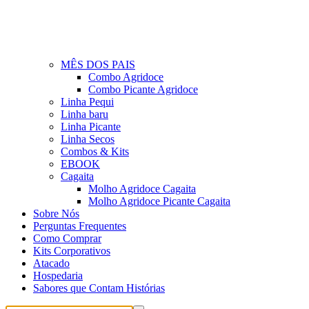
MÊS DOS PAIS
Combo Agridoce
Combo Picante Agridoce
Linha Pequi
Linha baru
Linha Picante
Linha Secos
Combos & Kits
EBOOK
Cagaita
Molho Agridoce Cagaita
Molho Agridoce Picante Cagaita
Sobre Nós
Perguntas Frequentes
Como Comprar
Kits Corporativos
Atacado
Hospedaria
Sabores que Contam Histórias