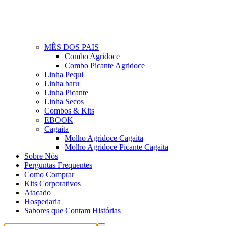
MÊS DOS PAIS
Combo Agridoce
Combo Picante Agridoce
Linha Pequi
Linha baru
Linha Picante
Linha Secos
Combos & Kits
EBOOK
Cagaita
Molho Agridoce Cagaita
Molho Agridoce Picante Cagaita
Sobre Nós
Perguntas Frequentes
Como Comprar
Kits Corporativos
Atacado
Hospedaria
Sabores que Contam Histórias